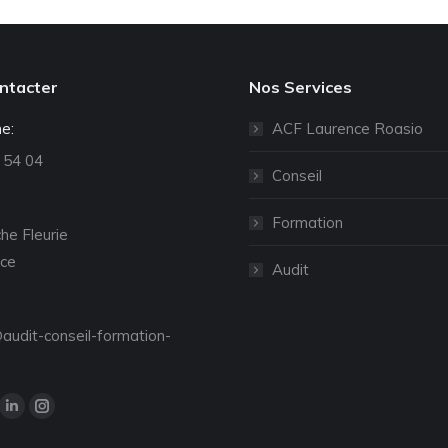
ntacter
Nos Services
e:
ACF Laurence Roasio
 54 04
Conseil
Formation
he Fleurie
ce
Audit
audit-conseil-formation-
z-nous sur :
La
La
ge
page
page