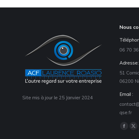
Nous co
Téléphon
06 70 36
Adresse:
51 Cornic
06200 Ni
Email :
Site mis à jour le 25 Janvier 2024
contact@
qse.fr
Retrouve
La
La
page
pa