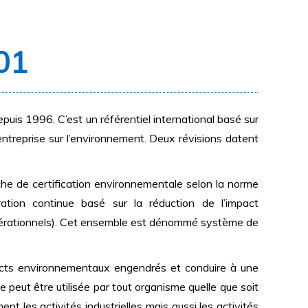
01
uis 1996. C’est un référentiel international basé sur
entreprise sur l’environnement. Deux révisions datent
e de certification environnementale selon la norme
tion continue basé sur la réduction de l’impact
opérationnels). Cet ensemble est dénommé système de
cts environnementaux engendrés et conduire à une
peut être utilisée par tout organisme quelle que soit
t les activités industrielles mais aussi les activités