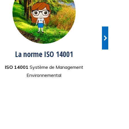
La norme ISO 14001
L
ISO 14001
Système de Management
ISO 450
Environnemental
Sa