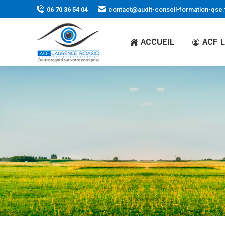
06 70 36 54 04
contact@audit-conseil-formation-qse.
ACCUEIL
ACF 