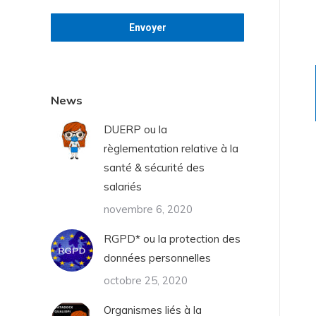
News
OPI
DUERP
DUERP ou la
règlementation relative à la
organisme de
La rédaction du Document Unique d’Evaluati
santé & sécurité des
vous
des Risques Professionnels (DUERP)
salariés
lace de ces
novembre 6, 2020
RGPD* ou la protection des
données personnelles
octobre 25, 2020
Organismes liés à la