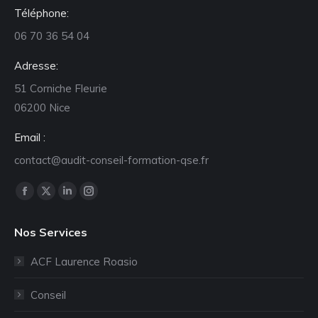
Téléphone:
06 70 36 54 04
Adresse:
51 Corniche Fleurie
06200 Nice
Email :
contact@audit-conseil-formation-qse.fr
Retrouvez-nous sur :
La
La
La
La
page
page
page
page
Nos Services
Facebook
X
LinkedIn
Instagram
s'ouvre
s'ouvre
s'ouvre
s'ouvre
ACF Laurence Roasio
dans
dans
dans
dans
une
une
une
une
Conseil
nouvelle
nouvelle
nouvelle
nouvelle