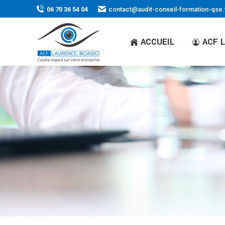
06 70 36 54 04
contact@audit-conseil-formation-qse.
ACCUEIL
ACF 