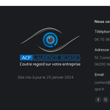
Nous co
Téléphon
06 70 36
Adresse:
51 Cornic
06200 Ni
Email :
Site mis à jour le 25 Janvier 2024
contact@
qse.fr
Retrouve
La
La
page
pa