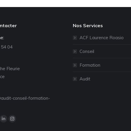
ntacter
Nos Services
e:
ACF Laurence Roasio
 54 04
Conseil
Formation
he Fleurie
ce
Audit
audit-conseil-formation-
z-nous sur :
La
La
ge
page
page